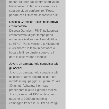
bottoni Hi-Tech Nel centro sportivo del
Manchester United una avveniristica
sala per video-conferenze: "Posso
parlare con tutti come se fossero qui"
Discesa Garmisch: Fill 5° nella prova
cronometrata
Discesa Garmisch: Fill 5° nella prova
cronometrata Miglior tempo per il
norvegese Aleksander Aamodt Kilde
(1’55”42). Paris, vincitore a Kitzbuehel,
è 28esimo: “Ho fatto un po’ fatica a
trovare le linee giuste, spero che in
gara le cose vadano meglio”
Joyon, un campagnolo conquista tutti
gli oceani
Joyon, un campagnolo conquista tutti
gli oceani Nuovo record sul giro del
mondo in equipaggio: 40 giorni, 23 ore,
30 minuti. Abbattuto il primato
precedente di oltre 4 giorni e mezzo.
Joyon, è nato nel 1956 a Hanches,
paesino di 2000 anime nella
campagna francese, 80 km da Parigi