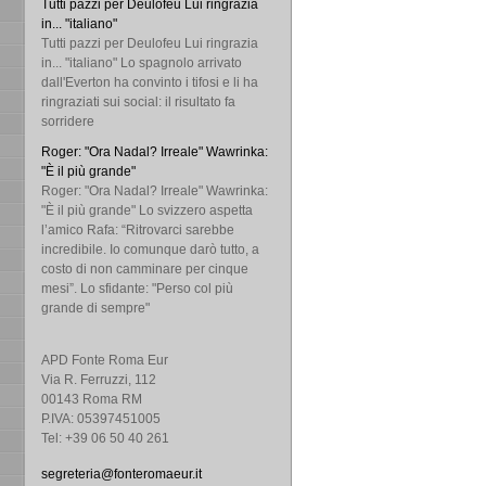
Tutti pazzi per Deulofeu Lui ringrazia
in... "italiano"
Tutti pazzi per Deulofeu Lui ringrazia
in... "italiano" Lo spagnolo arrivato
dall'Everton ha convinto i tifosi e li ha
ringraziati sui social: il risultato fa
sorridere
Roger: "Ora Nadal? Irreale" Wawrinka:
"È il più grande"
Roger: "Ora Nadal? Irreale" Wawrinka:
"È il più grande" Lo svizzero aspetta
l’amico Rafa: “Ritrovarci sarebbe
incredibile. Io comunque darò tutto, a
costo di non camminare per cinque
mesi”. Lo sfidante: "Perso col più
grande di sempre"
APD Fonte Roma Eur
Via R. Ferruzzi, 112
00143 Roma RM
P.IVA: 05397451005
Tel: +39 06 50 40 261
segreteria@fonteromaeur.it