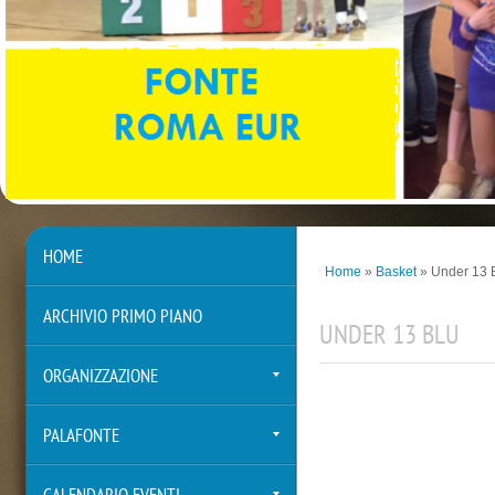
HOME
Home
»
Basket
» Under 13 
ARCHIVIO PRIMO PIANO
UNDER 13 BLU
ORGANIZZAZIONE
PALAFONTE