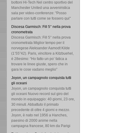
bottoni Hi-Tech Nel centro sportivo del
Manchester United una avveniristica
sala per video-conferenze: "Posso
parlare con tutti come se fossero qui"
Discesa Garmisch: Fill 5° nella prova
cronometrata
Discesa Garmisch: Fill 5° nella prova
cronometrata Miglior tempo per il
norvegese Aleksander Aamodt Kilde
(1’55”42). Paris, vincitore a Kitzbuehel,
è 28esimo: “Ho fatto un po’ fatica a
trovare le linee giuste, spero che in
gara le cose vadano meglio”
Joyon, un campagnolo conquista tutti
gli oceani
Joyon, un campagnolo conquista tutti
gli oceani Nuovo record sul giro del
mondo in equipaggio: 40 giorni, 23 ore,
30 minuti. Abbattuto il primato
precedente di oltre 4 giorni e mezzo.
Joyon, è nato nel 1956 a Hanches,
paesino di 2000 anime nella
campagna francese, 80 km da Parigi