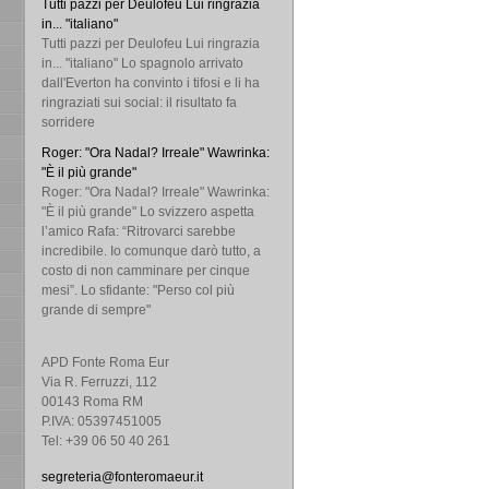
Tutti pazzi per Deulofeu Lui ringrazia
in... "italiano"
Tutti pazzi per Deulofeu Lui ringrazia
in... "italiano" Lo spagnolo arrivato
dall'Everton ha convinto i tifosi e li ha
ringraziati sui social: il risultato fa
sorridere
Roger: "Ora Nadal? Irreale" Wawrinka:
"È il più grande"
Roger: "Ora Nadal? Irreale" Wawrinka:
"È il più grande" Lo svizzero aspetta
l’amico Rafa: “Ritrovarci sarebbe
incredibile. Io comunque darò tutto, a
costo di non camminare per cinque
mesi”. Lo sfidante: "Perso col più
grande di sempre"
APD Fonte Roma Eur
Via R. Ferruzzi, 112
00143 Roma RM
P.IVA: 05397451005
Tel: +39 06 50 40 261
segreteria@fonteromaeur.it