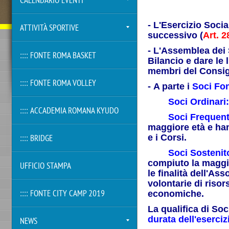
CALENDARIO EVENTI
-
L'Esercizio Socia
ATTIVITÀ SPORTIVE
successivo (
Art. 2
-
L'Assemblea dei S
:::: FONTE ROMA BASKET
Bilancio e dare le
membri
del Consigl
:::: FONTE ROMA VOLLEY
-
A parte i
Soci Fon
Soci Ordinari
:
:::: ACCADEMIA ROMANA KYUDO
Soci Frequent
maggiore età e hann
e i Corsi.
:::: BRIDGE
Soci Sostenit
compiuto la maggio
UFFICIO STAMPA
le finalità dell'As
volontarie di risor
economiche.
:::: FONTE CITY CAMP 2019
La qualifica di Soc
durata dell'eserciz
NEWS