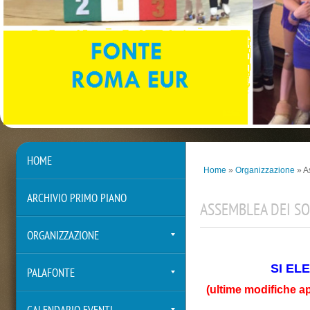
HOME
Home
»
Organizzazione
» A
ARCHIVIO PRIMO PIANO
ASSEMBLEA DEI SO
ORGANIZZAZIONE
SI EL
PALAFONTE
(ultime modifiche a