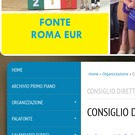
HOME
Home
»
Organizzazione
» Co
ARCHIVIO PRIMO PIANO
CONSIGLIO DIRET
ORGANIZZAZIONE
CONSIGLIO 
PALAFONTE