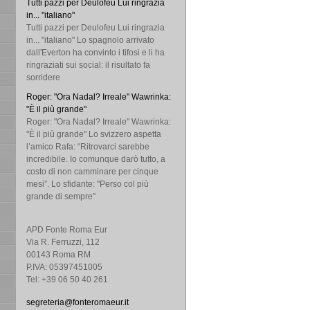
Tutti pazzi per Deulofeu Lui ringrazia
in... "italiano"
Tutti pazzi per Deulofeu Lui ringrazia
in... "italiano" Lo spagnolo arrivato
dall'Everton ha convinto i tifosi e li ha
ringraziati sui social: il risultato fa
sorridere
Roger: "Ora Nadal? Irreale" Wawrinka:
"È il più grande"
Roger: "Ora Nadal? Irreale" Wawrinka:
"È il più grande" Lo svizzero aspetta
l’amico Rafa: “Ritrovarci sarebbe
incredibile. Io comunque darò tutto, a
costo di non camminare per cinque
mesi”. Lo sfidante: "Perso col più
grande di sempre"
APD Fonte Roma Eur
Via R. Ferruzzi, 112
00143 Roma RM
P.IVA: 05397451005
Tel: +39 06 50 40 261
segreteria@fonteromaeur.it