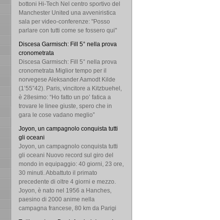
bottoni Hi-Tech Nel centro sportivo del
Manchester United una avveniristica
sala per video-conferenze: "Posso
parlare con tutti come se fossero qui"
Discesa Garmisch: Fill 5° nella prova
cronometrata
Discesa Garmisch: Fill 5° nella prova
cronometrata Miglior tempo per il
norvegese Aleksander Aamodt Kilde
(1’55”42). Paris, vincitore a Kitzbuehel,
è 28esimo: “Ho fatto un po’ fatica a
trovare le linee giuste, spero che in
gara le cose vadano meglio”
Joyon, un campagnolo conquista tutti
gli oceani
Joyon, un campagnolo conquista tutti
gli oceani Nuovo record sul giro del
mondo in equipaggio: 40 giorni, 23 ore,
30 minuti. Abbattuto il primato
precedente di oltre 4 giorni e mezzo.
Joyon, è nato nel 1956 a Hanches,
paesino di 2000 anime nella
campagna francese, 80 km da Parigi