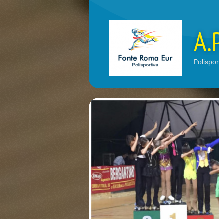
A.
Polispor