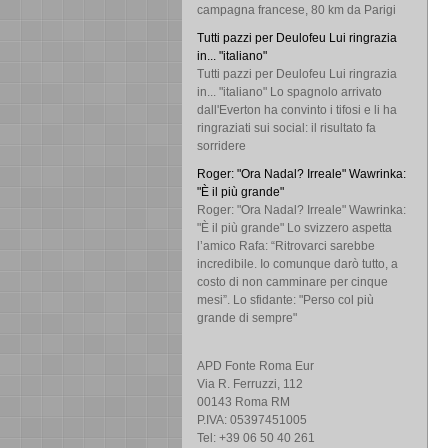
campagna francese, 80 km da Parigi
Tutti pazzi per Deulofeu Lui ringrazia
in... "italiano"
Tutti pazzi per Deulofeu Lui ringrazia
in... "italiano" Lo spagnolo arrivato
dall'Everton ha convinto i tifosi e li ha
ringraziati sui social: il risultato fa
sorridere
Roger: "Ora Nadal? Irreale" Wawrinka:
"È il più grande"
Roger: "Ora Nadal? Irreale" Wawrinka:
"È il più grande" Lo svizzero aspetta
l’amico Rafa: “Ritrovarci sarebbe
incredibile. Io comunque darò tutto, a
costo di non camminare per cinque
mesi”. Lo sfidante: "Perso col più
grande di sempre"
APD Fonte Roma Eur
Via R. Ferruzzi, 112
00143 Roma RM
P.IVA: 05397451005
Tel: +39 06 50 40 261