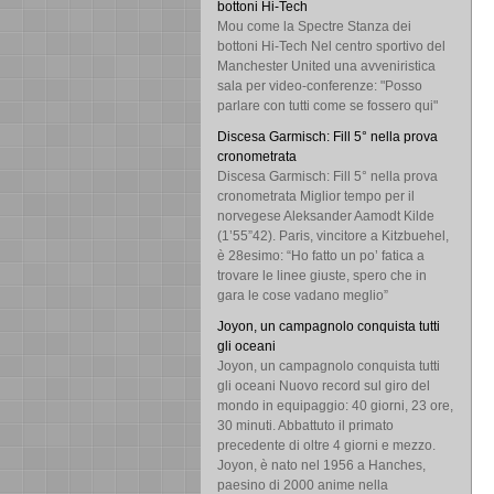
bottoni Hi-Tech
Mou come la Spectre Stanza dei
bottoni Hi-Tech Nel centro sportivo del
Manchester United una avveniristica
sala per video-conferenze: "Posso
parlare con tutti come se fossero qui"
Discesa Garmisch: Fill 5° nella prova
cronometrata
Discesa Garmisch: Fill 5° nella prova
cronometrata Miglior tempo per il
norvegese Aleksander Aamodt Kilde
(1’55”42). Paris, vincitore a Kitzbuehel,
è 28esimo: “Ho fatto un po’ fatica a
trovare le linee giuste, spero che in
gara le cose vadano meglio”
Joyon, un campagnolo conquista tutti
gli oceani
Joyon, un campagnolo conquista tutti
gli oceani Nuovo record sul giro del
mondo in equipaggio: 40 giorni, 23 ore,
30 minuti. Abbattuto il primato
precedente di oltre 4 giorni e mezzo.
Joyon, è nato nel 1956 a Hanches,
paesino di 2000 anime nella