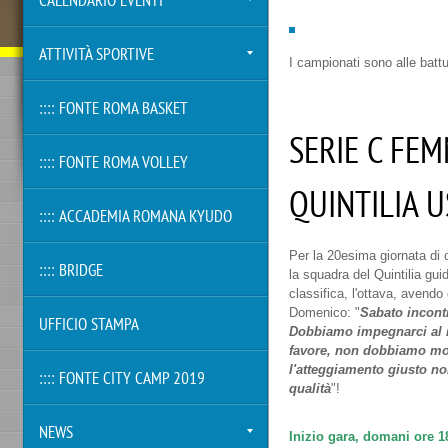
CALENDARIO EVENTI
ATTIVITÀ SPORTIVE
I campionati sono alle battut
:::: FONTE ROMA BASKET
SERIE C FEM
:::: FONTE ROMA VOLLEY
QUINTILIA U
:::: ACCADEMIA ROMANA KYUDO
Per la 20esima giornata di 
:::: BRIDGE
la squadra del Quintilia gu
classifica, l'ottava, avendo 
Domenico: "
Sabato incontr
UFFICIO STAMPA
Dobbiamo impegnarci al ma
favore, non dobbiamo moll
l'atteggiamento giusto n
:::: FONTE CITY CAMP 2019
qualità
"!
NEWS
Inizio gara, domani ore 1