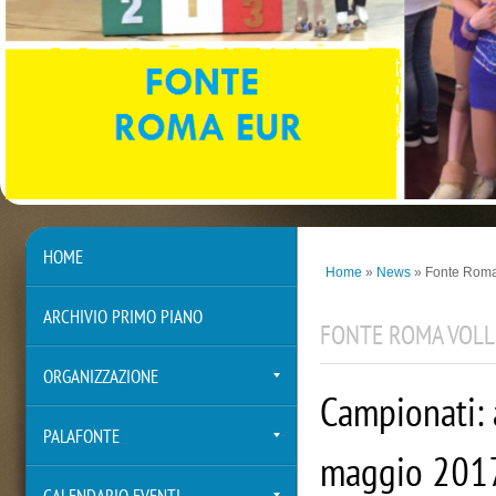
HOME
Home
»
News
» Fonte Roma
ARCHIVIO PRIMO PIANO
FONTE ROMA VOLL
ORGANIZZAZIONE
Campionati: 
PALAFONTE
maggio 201