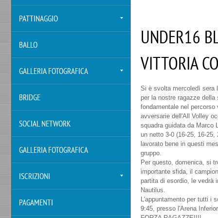
PATTINAGGIO
UNDER16 BL
BALLO
VITTORIA CO
GALLERIA FOTOGRAFICA
Si è svolta mercoledì sera 
per la nostre ragazze della 
BRIDGE
fondamentale nel percorso v
avversarie dell'All Volley o
SOCIAL NETWORK
squadra guidata da Marco Le
un netto 3-0 (16-25, 16-25, 
lavorato bene in questi mesi
GALLERIA FOTOGRAFICA
gruppo.
Per questo, domenica, si t
importante sfida, il campi
ISCRIZIONI
partita di esordio, le vedrà
Nautilus.
L'appuntamento per tutti i s
PAGAMENTI
9:45, presso l'Arena Inferio
FORZA RAGAZZE!!!!