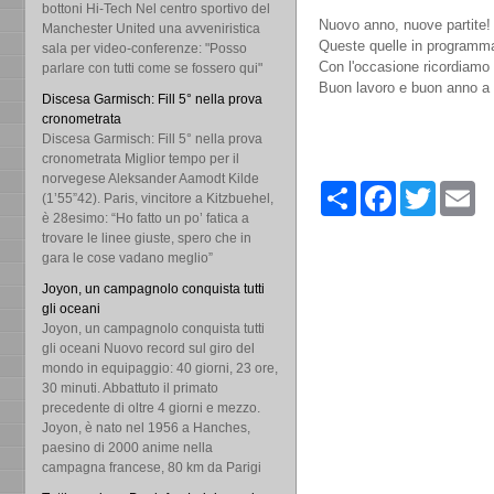
bottoni Hi-Tech Nel centro sportivo del
Nuovo anno, nuove partite!
Manchester United una avveniristica
Queste quelle in programma 
sala per video-conferenze: "Posso
Con l'occasione ricordiamo a
parlare con tutti come se fossero qui"
Buon lavoro e buon anno a tu
Discesa Garmisch: Fill 5° nella prova
cronometrata
Discesa Garmisch: Fill 5° nella prova
cronometrata Miglior tempo per il
norvegese Aleksander Aamodt Kilde
Share
Facebook
Twitter
Em
(1’55”42). Paris, vincitore a Kitzbuehel,
è 28esimo: “Ho fatto un po’ fatica a
trovare le linee giuste, spero che in
gara le cose vadano meglio”
Joyon, un campagnolo conquista tutti
gli oceani
Joyon, un campagnolo conquista tutti
gli oceani Nuovo record sul giro del
mondo in equipaggio: 40 giorni, 23 ore,
30 minuti. Abbattuto il primato
precedente di oltre 4 giorni e mezzo.
Joyon, è nato nel 1956 a Hanches,
paesino di 2000 anime nella
campagna francese, 80 km da Parigi