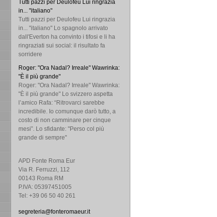
Tutti pazzi per Deulofeu Lui ringrazia
in... "italiano"
Tutti pazzi per Deulofeu Lui ringrazia
in... "italiano" Lo spagnolo arrivato
dall'Everton ha convinto i tifosi e li ha
ringraziati sui social: il risultato fa
sorridere
Roger: "Ora Nadal? Irreale" Wawrinka:
"È il più grande"
Roger: "Ora Nadal? Irreale" Wawrinka:
"È il più grande" Lo svizzero aspetta
l’amico Rafa: “Ritrovarci sarebbe
incredibile. Io comunque darò tutto, a
costo di non camminare per cinque
mesi”. Lo sfidante: "Perso col più
grande di sempre"
APD Fonte Roma Eur
Via R. Ferruzzi, 112
00143 Roma RM
P.IVA: 05397451005
Tel: +39 06 50 40 261
segreteria@fonteromaeur.it