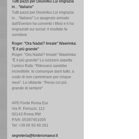
Tutti pazzi per Deulofeu Lui ringrazia
in... "italiano"
Tutti pazzi per Deulofeu Lui ringrazia
in... "italiano" Lo spagnolo arrivato
dall'Everton ha convinto i tifosi e li ha
ringraziati sui social: il risultato fa
sorridere
Roger: "Ora Nadal? Irreale" Wawrinka:
"È il più grande"
Roger: "Ora Nadal? Irreale" Wawrinka:
"È il più grande" Lo svizzero aspetta
l’amico Rafa: “Ritrovarci sarebbe
incredibile. Io comunque darò tutto, a
costo di non camminare per cinque
mesi”. Lo sfidante: "Perso col più
grande di sempre"
APD Fonte Roma Eur
Via R. Ferruzzi, 112
00143 Roma RM
P.IVA: 05397451005
Tel: +39 06 50 40 261
segreteria@fonteromaeur.it