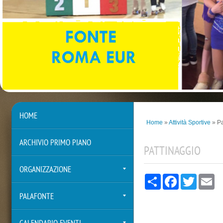
HOME
Home
»
Attività Sportive
» Pa
ARCHIVIO PRIMO PIANO
PATTINAGGIO
ORGANIZZAZIONE
Share
Facebook
Twitter
Em
PALAFONTE