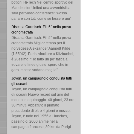
bottoni Hi-Tech Nel centro sportivo del
Manchester United una avveniristica
sala per video-conferenze: "Posso
parlare con tutti come se fossero qui"
Discesa Garmisch: Fill 5° nella prova
cronometrata
Discesa Garmisch: Fill 5° nella prova
cronometrata Miglior tempo per il
norvegese Aleksander Aamodt Kilde
(1’55”42). Paris, vincitore a Kitzbuehel,
è 28esimo: “Ho fatto un po’ fatica a
trovare le linee giuste, spero che in
gara le cose vadano meglio”
Joyon, un campagnolo conquista tutti
gli oceani
Joyon, un campagnolo conquista tutti
gli oceani Nuovo record sul giro del
mondo in equipaggio: 40 giorni, 23 ore,
30 minuti. Abbattuto il primato
precedente di oltre 4 giorni e mezzo.
Joyon, è nato nel 1956 a Hanches,
paesino di 2000 anime nella
campagna francese, 80 km da Parigi