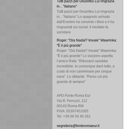
Tutti pazzi per Deulofeu Lui ringrazia
in... "italiano"
Tutti pazzi per Deulofeu Lui ringrazia
in... "italiano" Lo spagnolo arrivato
dall'Everton ha convinto i tifosi e li ha
ringraziati sui social: il risultato fa
sorridere
Roger: "Ora Nadal? Irreale" Wawrinka:
"È il più grande"
Roger: "Ora Nadal? Irreale" Wawrinka:
"È il più grande" Lo svizzero aspetta
l’amico Rafa: “Ritrovarci sarebbe
incredibile. Io comunque darò tutto, a
costo di non camminare per cinque
mesi”. Lo sfidante: "Perso col più
grande di sempre"
APD Fonte Roma Eur
Via R. Ferruzzi, 112
00143 Roma RM
P.IVA: 05397451005
Tel: +39 06 50 40 261
segreteria@fonteromaeur.it