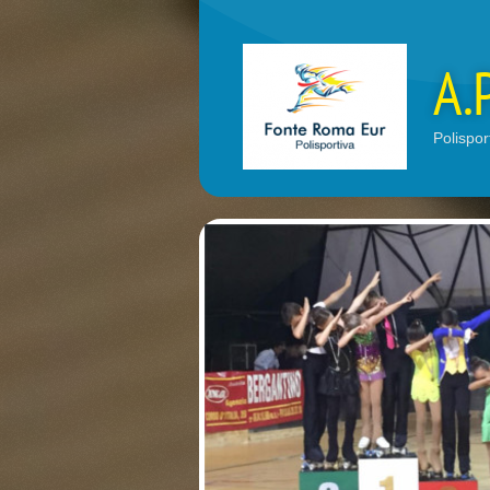
A.
Polispor