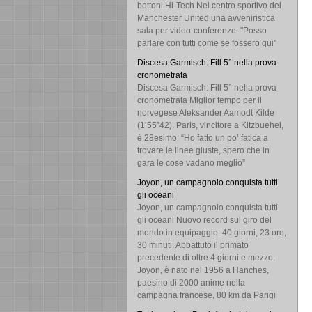
bottoni Hi-Tech Nel centro sportivo del
Manchester United una avveniristica
sala per video-conferenze: "Posso
parlare con tutti come se fossero qui"
Discesa Garmisch: Fill 5° nella prova
cronometrata
Discesa Garmisch: Fill 5° nella prova
cronometrata Miglior tempo per il
norvegese Aleksander Aamodt Kilde
(1’55”42). Paris, vincitore a Kitzbuehel,
è 28esimo: “Ho fatto un po’ fatica a
trovare le linee giuste, spero che in
gara le cose vadano meglio”
Joyon, un campagnolo conquista tutti
gli oceani
Joyon, un campagnolo conquista tutti
gli oceani Nuovo record sul giro del
mondo in equipaggio: 40 giorni, 23 ore,
30 minuti. Abbattuto il primato
precedente di oltre 4 giorni e mezzo.
Joyon, è nato nel 1956 a Hanches,
paesino di 2000 anime nella
campagna francese, 80 km da Parigi