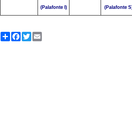
(Palafonte I)
(Palafonte S
Share
Facebook
Twitter
Email